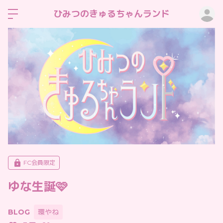
ロ
ひみつのきゅるちゃんランド
FC会員限定
ゆな生誕🩷
BLOG
環やね