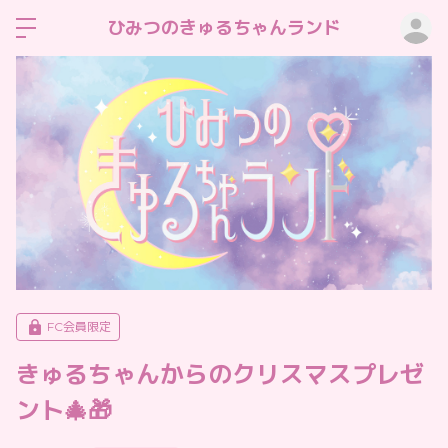
ロ
ひみつのきゅるちゃんランド
FC会員限定
きゅるちゃんからのクリスマスプレゼ
ント🎄🎁