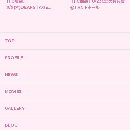
【FC抽選】
【FC抽選】8/23(土)大特典会
10/9(木)DEARSTAGE
@TRC Fホール
SHOWCASE 2025
AUTUMN
TOP
PROFILE
NEWS
MOVIES
GALLERY
BLOG