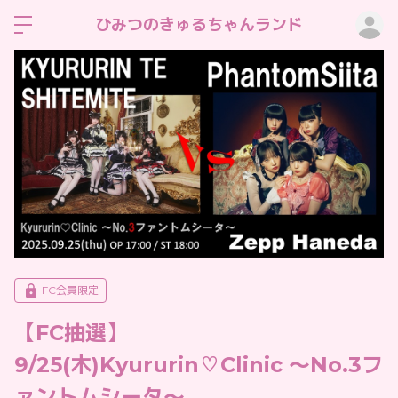
ロ
ひみつのきゅるちゃんランド
FC会員限定
【FC抽選】
9/25(木)Kyururin♡Clinic 〜No.3フ
ァントムシータ〜