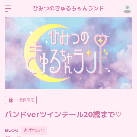
ロ
ひみつのきゅるちゃんランド
FC会員限定
バンドverツインテール20歳まで♡
BLOG
逃げ水あむ