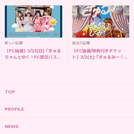
新しい記事
過去の記事
【FC抽選】2/25(日)「きゅる
【FC抽選/特典付きチケッ
ちゃんとゆく！FC限定バスツ
ト】3/2(土)「きゅるみー♡き
アー！Vol.3」参加チケット
ゅるゆー♡vol.3海辺のきゅる
ちゃんランド編」
TOP
PROFILE
NEWS