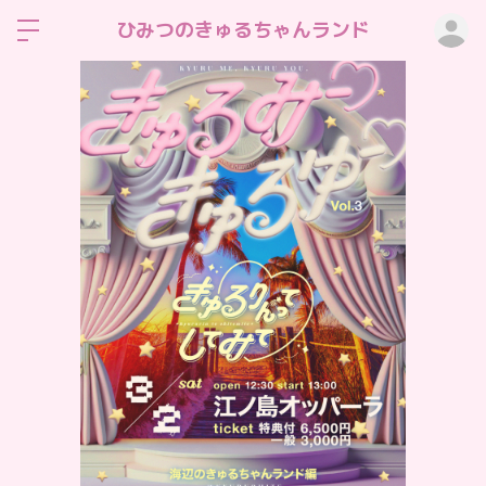
ロ
ひみつのきゅるちゃんランド