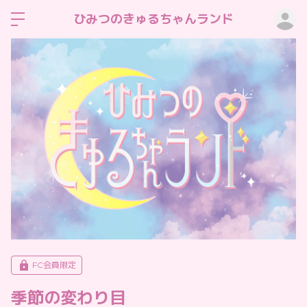
ロ
ひみつのきゅるちゃんランド
FC会員限定
季節の変わり目